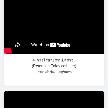
4. การใส่สายสวนปัสสาวะ
(Retention Foley catheter)
(อาจารย์ปวีณา ยศสุรินทร์)