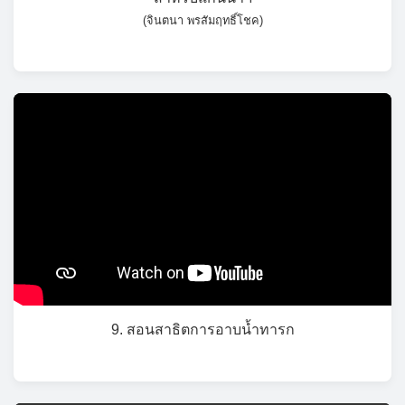
(จินตนา พรสัมฤทธิ์โชค)
9. สอนสาธิตการอาบน้ำทารก