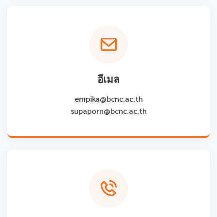
อีเมล
empika@bcnc.ac.th
supaporn@bcnc.ac.th